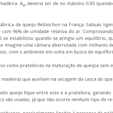
madeira. A
deveria ser de no máximo 0,83 quando 
w
brica de queijo Reblochon na França, tabuas lige
 com 96% de umidade relativa do ar. Comprovando 
só se estabilizou quando se atingiu um equilíbrio, 
se imagine uma câmara abarrotada com milhares d
s, com o ambiente em volta em busca do equilíbrio
 uso como prateleiras na maturação de queijos sem
 madeira) que auxiliam na secagem da casca do quei
elo queijo fique entre este e a prateleira, gerando
ico são usadas, já que não ocorre nenhum tipo de re