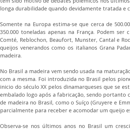
tem sido motivo de debates polêmicos nos últimos 
longa durabilidade quando devidamente tratada e c
Somente na Europa estima-se que cerca de 500.00
350.000 toneladas apenas na França. Podem ser 
Comté, Reblochon, Beaufort, Munster, Cantal e R
queijos venerandos como os italianos Grana Pad
madeira.
No Brasil a madeira vem sendo usada na maturação
com a mesma. Foi introduzida no Brasil pelos pion
inicio do século XX pelos dinamarqueses que se es
embalado logo após a fabricação, sendo portanto 
de madeira no Brasil, como o Suíço (Gruyere e Emm
parcialmente para receber e acomodar um queijo es
Observa-se nos últimos anos no Brasil um cresci