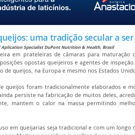
eijos: uma tradição secular a ser
 Aplication Specialist DuPont Nutrition & Health, Brasil
ira em prateleiras de câmaras para maturação de
osições opostas queijeiros e agentes de inspeção.
o de queijos, na Europa e mesmo nos Estados Unido
de queijos foram tradicionalmente elaborados e 
inda persiste na fabricação de muitos deles, acre
lante, mantem o calor na massa permitindo mel
so em queijarias seja tradicional e com um longo r