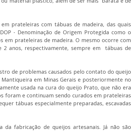
ou material plástico, além de ser mais barata e de
 em prateleiras com tábuas de madeira, das quais
mo DOP - Denominação de Origem Protegida como o
os em prateleiras de madeira. O mesmo ocorre com
 e 2 anos, respectivamente, sempre em tábuas de
stro de problemas causados pelo contato do queijo
da Mantiqueira em Minas Gerais e posteriormente no
amente usada na cura do queijo Prato, que não era
os foram e continuam sendo curados em prateleiras
 requer tábuas especialmente preparadas, escavadas
 da fabricação de queijos artesanais. Já não são