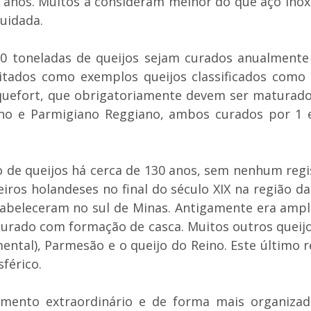
anos. Muitos a consideram melhor do que aço inox 
uidada.
0 toneladas de queijos sejam curados anualmente
citados como exemplos queijos classificados co
oquefort, que obrigatoriamente devem ser maturad
ano e Parmigiano Reggiano, ambos curados por 1
 de queijos há cerca de 130 anos, sem nenhum regi
eiros holandeses no final do século XIX na região 
tabeleceram no sul de Minas. Antigamente era ampl
curado com formação de casca. Muitos outros queij
ental), Parmesão e o queijo do Reino. Este último
férico.
mento extraordinário e de forma mais organizada