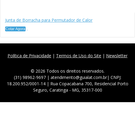
Junta de Borracha para Permutador de Calor
Cotar Agora
Política de Privacidade
|
Termos de Uso do Site
|
Newsletter
© 2026 Todos os direitos reservados.
(31) 98962-9697 | atendimento@guialat.com.br| CNPJ:
18.200.952/0001-14 | Rua Copacabana 700, Residencial Porto
Seguro, Caratinga - MG, 35317-000