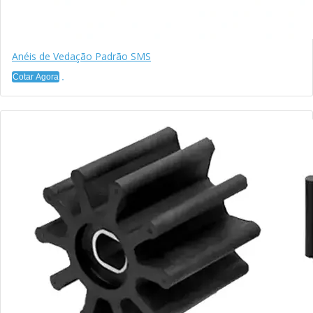
Anéis de Vedação Padrão SMS
Cotar Agora