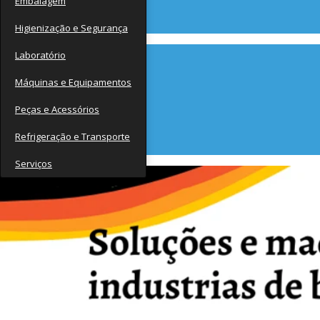
Embalagem
Contato
Higienização e Segurança
Laboratório
Máquinas e Equipamentos
Peças e Acessórios
Refrigeração e Transporte
Serviços