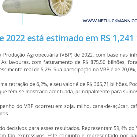
e 2022 está estimado em R$ 1,241 
a Produção Agropecuária (VBP) de 2022, com base nas info
 As lavouras, com faturamento de R$ 875,50 bilhões, for
scimento real de 5,2%. Sua participação no VBP é de 70,0%, 
ma retração de 6,2%, e seu valor é de R$ 365,71 bilhões. Po
que têm-se mostrado acentuada, principalmente para suínos
enho do VBP ocorreu em soja, milho, cana-de-açúcar, café
dos.
do decisivos para esses resultados. Representam 59,4% do 
m tão expressivos. Este conjunto é representado por bana