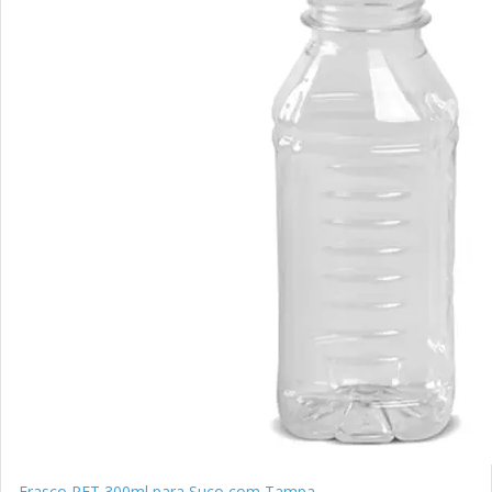
Frasco PET 300ml para Suco com Tampa