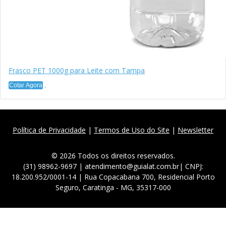
Frasco PET 1000g para Leite com Tampa
Cotar Agora
Política de Privacidade
|
Termos de Uso do Site
|
Newsletter
© 2026 Todos os direitos reservados.
(31) 98962-9697 | atendimento@guialat.com.br| CNPJ:
18.200.952/0001-14 | Rua Copacabana 700, Residencial Porto
Seguro, Caratinga - MG, 35317-000