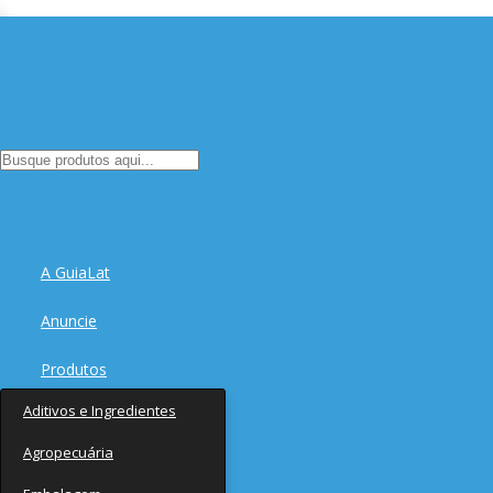
A GuiaLat
Anuncie
Produtos
Aditivos e Ingredientes
Fornecedores
Agropecuária
Notícias