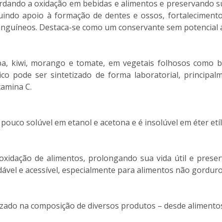
rdando a oxidação em bebidas e alimentos e preservando su
uindo apoio à formação de dentes e ossos, fortalecimento
anguíneos. Destaca-se como um conservante sem potencial a
ba, kiwi, morango e tomate, em vegetais folhosos como br
ico pode ser sintetizado de forma laboratorial, principa
tamina C.
pouco solúvel em etanol e acetona e é insolúvel em éter etíl
 oxidação de alimentos, prolongando sua vida útil e pres
vel e acessível, especialmente para alimentos não gorduroso
ilizado na composição de diversos produtos – desde alimento