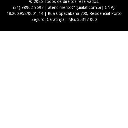
© 2026 Todos os direitos reservados.
(31) 98962-9697 | atendimento@guialat.com.br| CNPJ:
18.200.952/0001-14 | Rua Copacabana 700, Residencial Porto
Seguro, Caratinga - MG, 35317-000