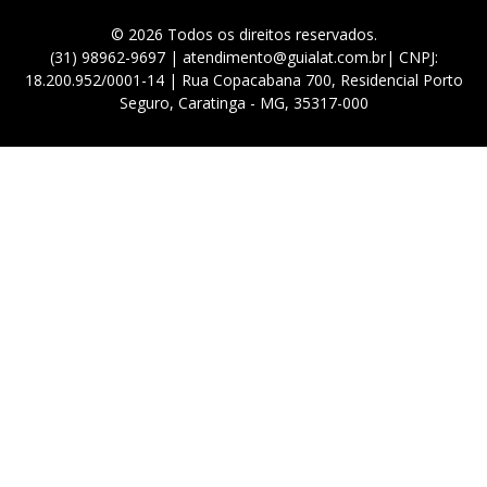
© 2026 Todos os direitos reservados.
(31) 98962-9697 | atendimento@guialat.com.br| CNPJ:
18.200.952/0001-14 | Rua Copacabana 700, Residencial Porto
Seguro, Caratinga - MG, 35317-000