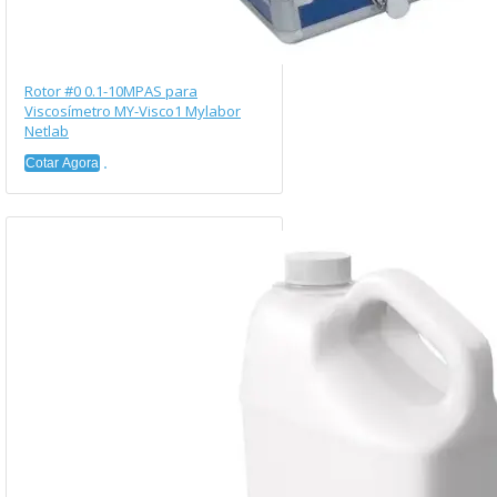
Rotor #0 0.1-10MPAS para
Viscosímetro MY-Visco1 Mylabor
Netlab
Cotar Agora