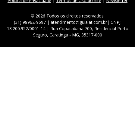
Política de Privacidade
|
Termos de Uso do Site
|
Newsletter
© 2026 Todos os direitos reservados.
(31) 98962-9697 | atendimento@guialat.com.br| CNPJ:
18.200.952/0001-14 | Rua Copacabana 700, Residencial Porto
Seguro, Caratinga - MG, 35317-000