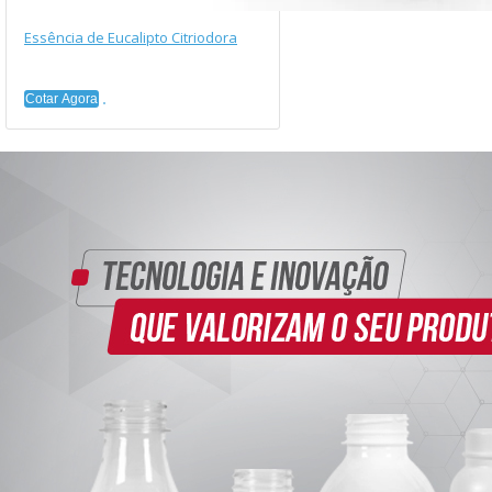
Essência de Eucalipto Citriodora
Cotar Agora