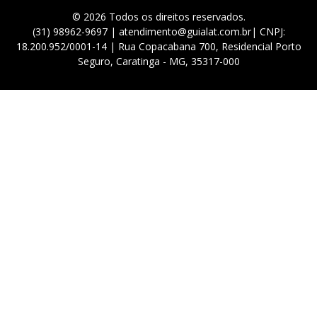
© 2026 Todos os direitos reservados.
(31) 98962-9697 | atendimento@guialat.com.br| CNPJ:
18.200.952/0001-14 | Rua Copacabana 700, Residencial Porto
Seguro, Caratinga - MG, 35317-000