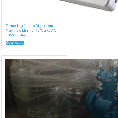
Termo-Higrômetro Digital com
Máximo e Mínimo -10°C à +50°C
TH50 Incoterm
Cotar Agora