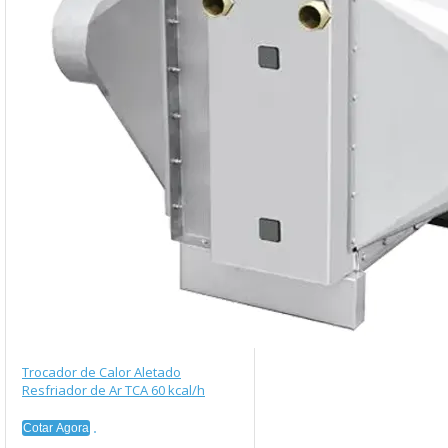
Trocador de Calor Aletado
Resfriador de Ar TCA 60 kcal/h
Cotar Agora