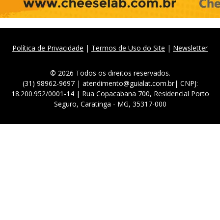
Política de Privacidade
|
Termos de Uso do Site
|
Newsletter
© 2026 Todos os direitos reservados.
(31) 98962-9697 | atendimento@guialat.com.br| CNPJ:
18.200.952/0001-14 | Rua Copacabana 700, Residencial Porto
Seguro, Caratinga - MG, 35317-000