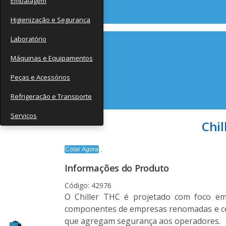
Embalagem
Contato
Higienização e Segurança
Laboratório
Máquinas e Equipamentos
Peças e Acessórios
Refrigeração e Transporte
Serviços
Chil
Cotar Agora
Informações do Produto
Código: 42976
O Chiller THC é projetado com foco em 
componentes de empresas renomadas e cert
que agregam segurança aos operadores.