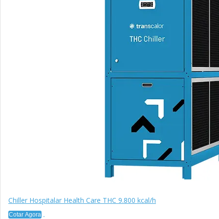
Chiller Hospitalar Health Care THC 9.800 kcal/h
Cotar Agora