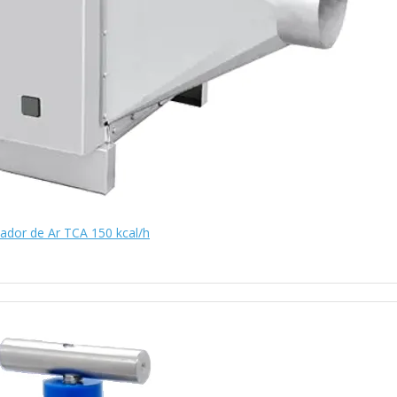
iador de Ar TCA 150 kcal/h