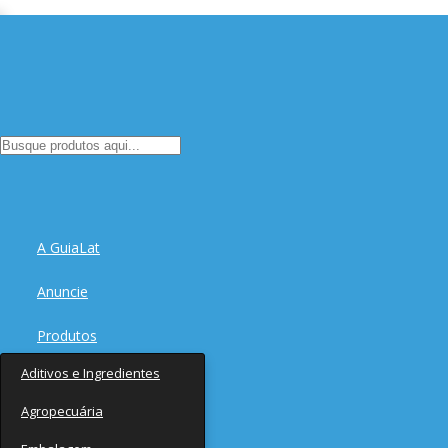
A GuiaLat
Anuncie
Produtos
Aditivos e Ingredientes
Fornecedores
Agropecuária
Notícias