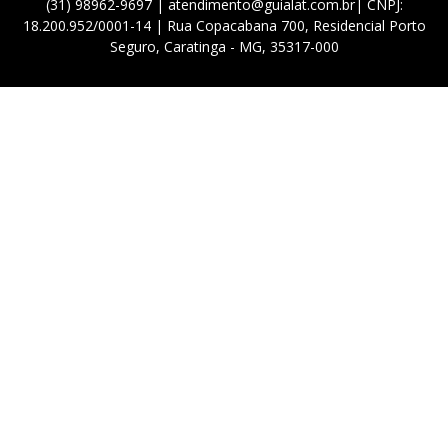
(31) 98962-9697 | atendimento@guialat.com.br| CNPJ:
18.200.952/0001-14 | Rua Copacabana 700, Residencial Porto
Seguro, Caratinga - MG, 35317-000