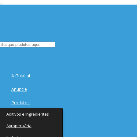
A GuiaLat
Anuncie
Produtos
Aditivos e Ingredientes
Fornecedores
Agropecuária
Notícias