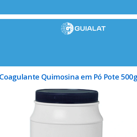
Coagulante Quimosina em Pó Pote 500