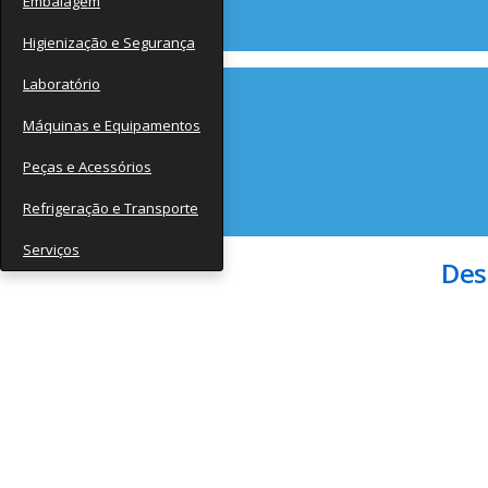
Embalagem
Contato
Higienização e Segurança
Laboratório
Máquinas e Equipamentos
Peças e Acessórios
Refrigeração e Transporte
Serviços
Des