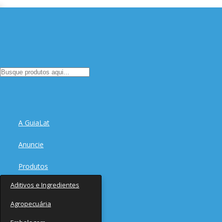
A GuiaLat
Anuncie
Produtos
Aditivos e Ingredientes
Fornecedores
Agropecuária
Notícias