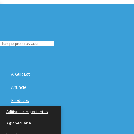
A GuiaLat
Anuncie
Produtos
Aditivos e Ingredientes
Fornecedores
Agropecuária
Notícias