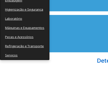
Embalagem
Contato
Higienização e Segurança
Laboratório
Máquinas e Equipamentos
Peças e Acessórios
Refrigeração e Transporte
Serviços
Det