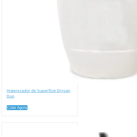
Higienizador de Superfície Drysan
Duo
Cotar Agora