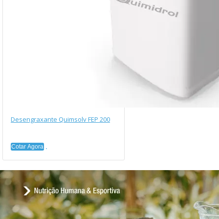
Desengraxante Quimsolv FEP 200
Cotar Agora