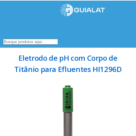
Eletrodo de pH com Corpo de
Titânio para Efluentes HI1296D