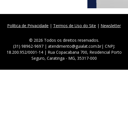
Política de Privacidade
|
Termos de Uso do Site
|
Newsletter
© 2026 Todos os direitos reservados.
(31) 98962-9697 | atendimento@guialat.com.br| CNPJ:
18.200.952/0001-14 | Rua Copacabana 700, Residencial Porto
Seguro, Caratinga - MG, 35317-000