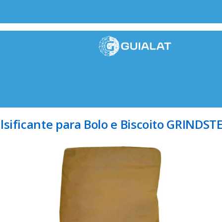
sificante para Bolo e Biscoito GRINDST