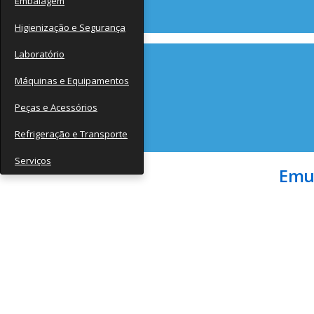
Embalagem
Contato
Higienização e Segurança
Laboratório
Máquinas e Equipamentos
Peças e Acessórios
Refrigeração e Transporte
Serviços
Emul