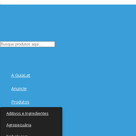
A GuiaLat
Anuncie
Produtos
Aditivos e Ingredientes
Fornecedores
Agropecuária
Notícias