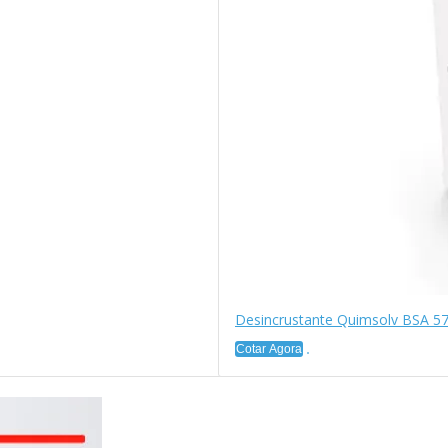
Desincrustante Quimsolv BSA 5
Cotar Agora