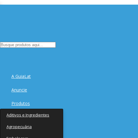
A GuiaLat
Anuncie
Produtos
Aditivos e Ingredientes
Fornecedores
Agropecuária
Notícias