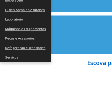
Embalagem
Contato
Higienização e Segurança
Laboratório
Máquinas e Equipamentos
Peças e Acessórios
Refrigeração e Transporte
Serviços
Escova p