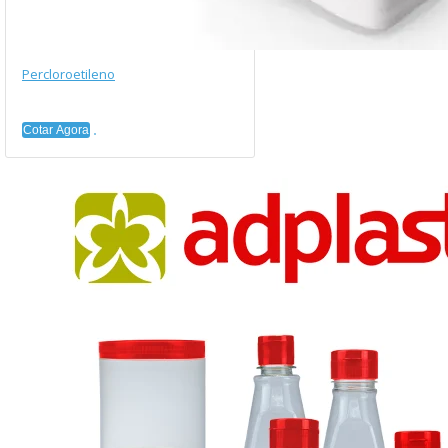
Percloroetileno
Cotar Agora