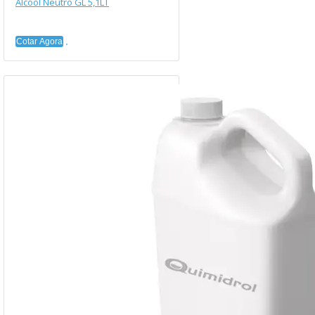
Álcool Neutro GL 5,1LT
Cotar Agora