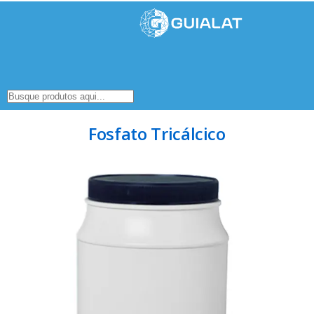
Fosfato Tricálcico