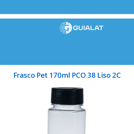
Frasco Pet 170ml PCO 38 Liso 2C