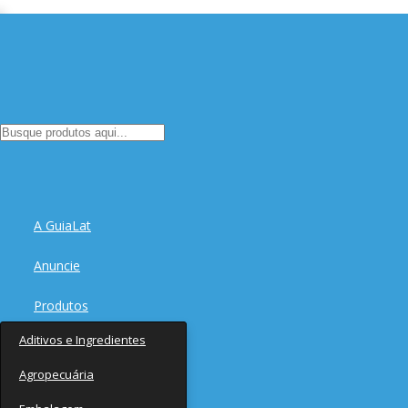
A GuiaLat
Anuncie
Produtos
Aditivos e Ingredientes
Fornecedores
Agropecuária
Notícias