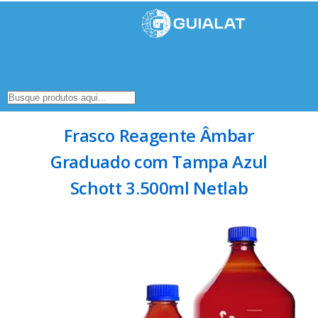
Frasco Reagente Âmbar
Graduado com Tampa Azul
Schott 3.500ml Netlab