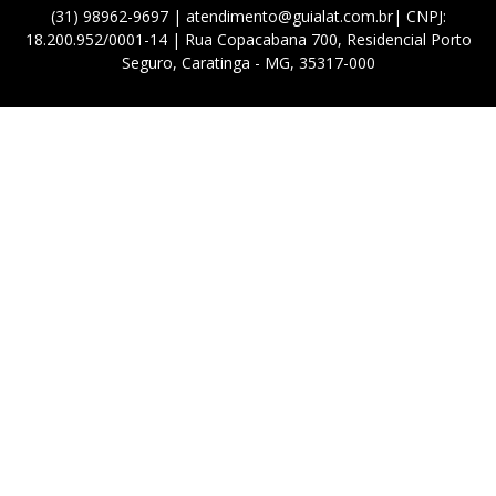
(31) 98962-9697 | atendimento@guialat.com.br| CNPJ:
18.200.952/0001-14 | Rua Copacabana 700, Residencial Porto
Seguro, Caratinga - MG, 35317-000