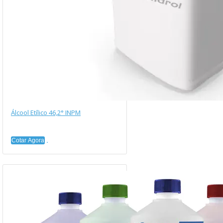
Álcool Etílico 46,2° INPM
Cotar Agora