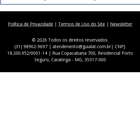
Política de Privacidade
|
Termos de Uso do Site
|
Newsletter
© 2026 Todos os direitos reservados.
(31) 98962-9697 | atendimento@guialat.com.br| CNPJ:
18.200.952/0001-14 | Rua Copacabana 700, Residencial Porto
Seguro, Caratinga - MG, 35317-000