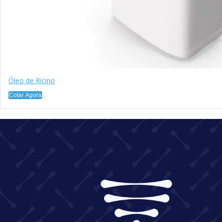
Óleo de Rícino
Cotar Agora