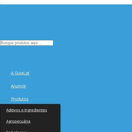
A GuiaLat
Anuncie
Produtos
Aditivos e Ingredientes
Fornecedores
Agropecuária
Notícias