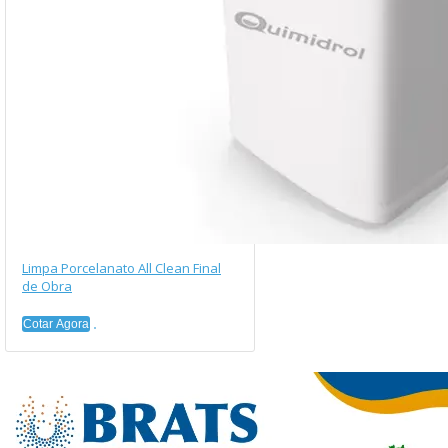
Limpa Porcelanato All Clean Final
de Obra
Cotar Agora