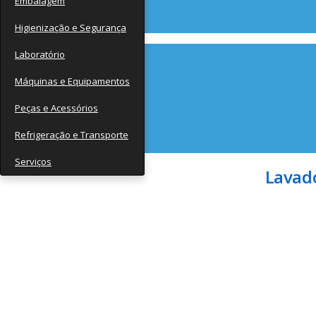
Embalagem
Contato
Higienização e Segurança
Laboratório
Máquinas e Equipamentos
Peças e Acessórios
Refrigeração e Transporte
Serviços
Lavado