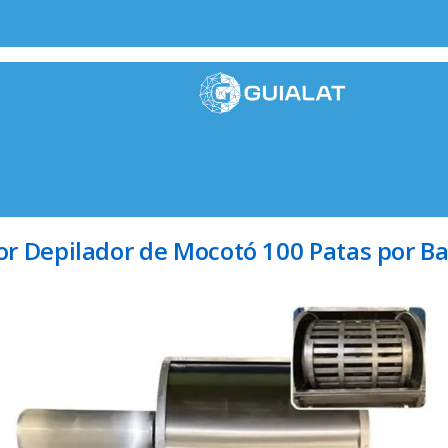
r Depilador de Mocotó 100 Patas por B