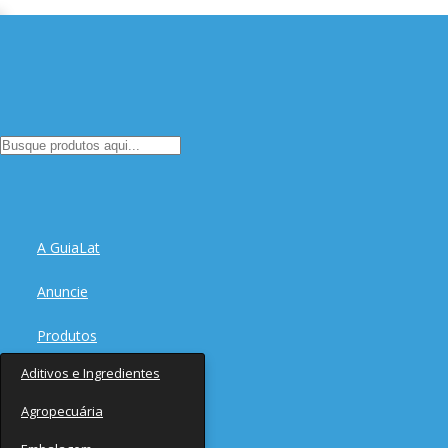
A GuiaLat
Anuncie
Produtos
Aditivos e Ingredientes
Fornecedores
Agropecuária
Notícias