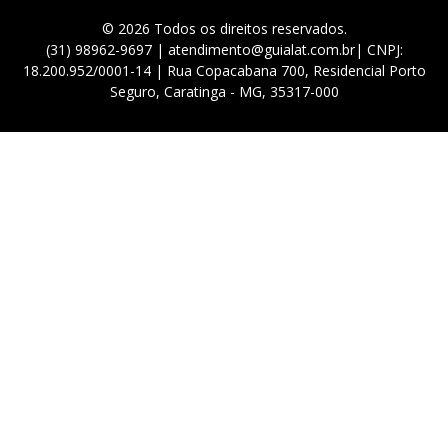
© 2026 Todos os direitos reservados.
(31) 98962-9697 | atendimento@guialat.com.br| CNPJ:
18.200.952/0001-14 | Rua Copacabana 700, Residencial Porto
Seguro, Caratinga - MG, 35317-000