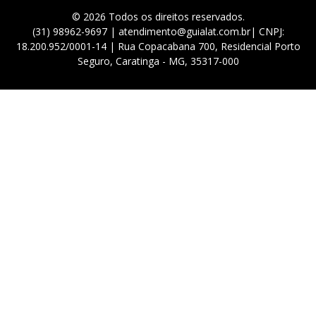
© 2026 Todos os direitos reservados.
(31) 98962-9697 | atendimento@guialat.com.br| CNPJ:
18.200.952/0001-14 | Rua Copacabana 700, Residencial Porto
Seguro, Caratinga - MG, 35317-000