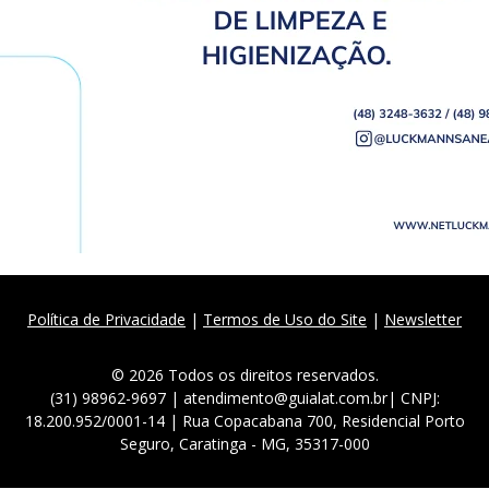
Política de Privacidade
|
Termos de Uso do Site
|
Newsletter
© 2026 Todos os direitos reservados.
(31) 98962-9697 | atendimento@guialat.com.br| CNPJ:
18.200.952/0001-14 | Rua Copacabana 700, Residencial Porto
Seguro, Caratinga - MG, 35317-000