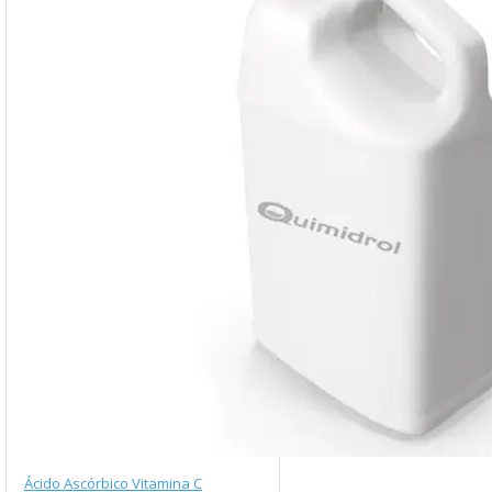
Ácido Ascórbico Vitamina C