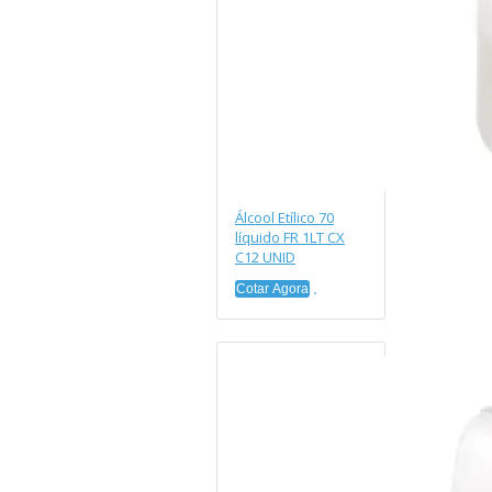
Álcool Etílico 70
líquido FR 1LT CX
C12 UNID
Cotar Agora