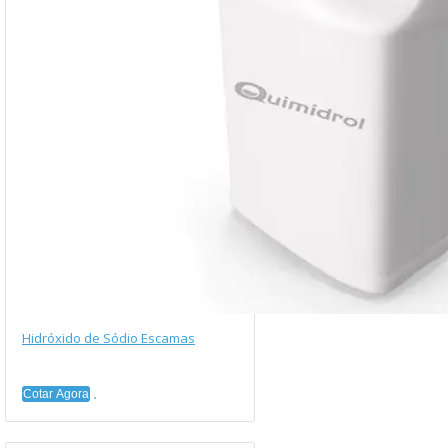
Hidróxido de Sódio Escamas
Cotar Agora