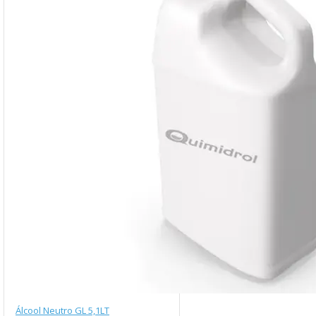
Álcool Neutro GL 5,1LT