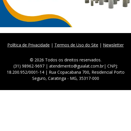
Política de Privacidade
|
Termos de Uso do Site
|
Newsletter
© 2026 Todos os direitos reservados.
(31) 98962-9697 | atendimento@guialat.com.br| CNPJ:
18.200.952/0001-14 | Rua Copacabana 700, Residencial Porto
Seguro, Caratinga - MG, 35317-000