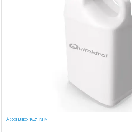
Álcool Etílico 46,2° INPM