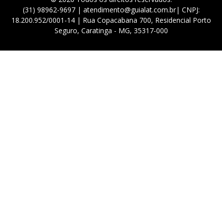
(31) 98962-9697 | atendimento@guialat.com.br| CNPJ:
18.200.952/0001-14 | Rua Copacabana 700, Residencial Porto
Seguro, Caratinga - MG, 35317-000