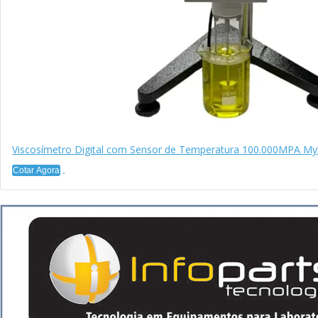
Viscosímetro Digital com Sensor de Temperatura 100.000MPA My
Cotar Agora