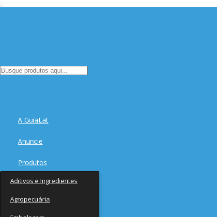
A GuiaLat
Anuncie
Produtos
Aditivos e Ingredientes
Fornecedores
Agropecuária
Notícias