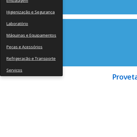
Embalagem
Contato
Higienização e Segurança
Laboratório
Máquinas e Equipamentos
Peças e Acessórios
Refrigeração e Transporte
Serviços
Provet