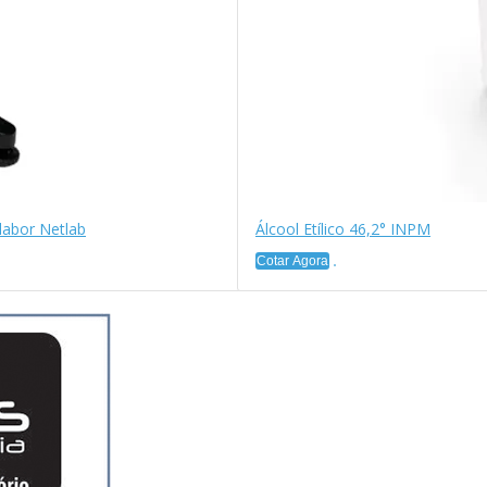
labor Netlab
Álcool Etílico 46,2° INPM
Cotar Agora