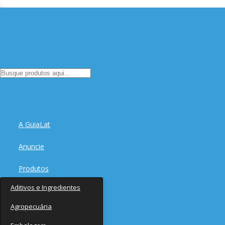
A GuiaLat
Anuncie
Produtos
Aditivos e Ingredientes
Fornecedores
Agropecuária
Notícias