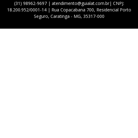
(31) 98962-9697 | atendimento@guialat.com.br| CNPJ:
18.200.952/0001-14 | Rua Copacabana 700, Residencial Porto
Seguro, Caratinga - MG, 35317-000