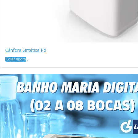
Cânfora Sintética Pó
Cotar Agora