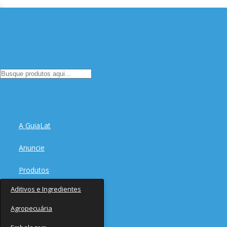
A GuiaLat
Anuncie
Produtos
Aditivos e Ingredientes
Fornecedores
Agropecuária
Notícias