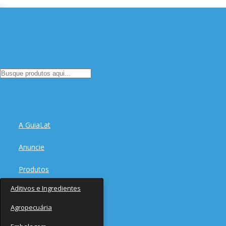
A GuiaLat
Anuncie
Produtos
Aditivos e Ingredientes
Fornecedores
Agropecuária
Notícias