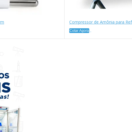
rm
Compressor de Amônia para Refr
Cotar Agora