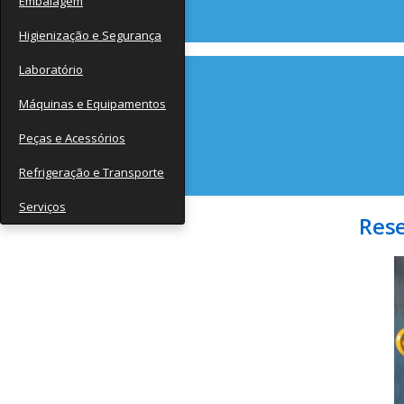
Embalagem
Contato
Higienização e Segurança
Laboratório
Máquinas e Equipamentos
Peças e Acessórios
Refrigeração e Transporte
Serviços
Rese