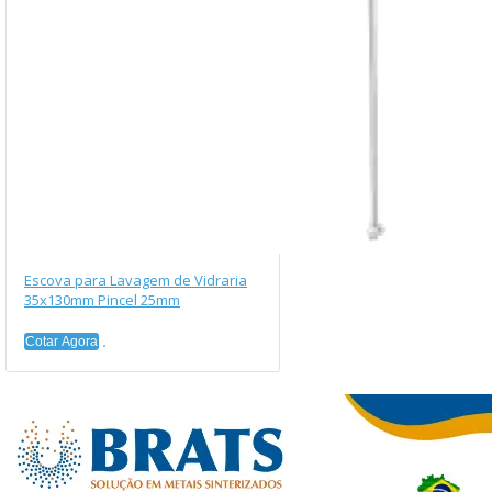
Escova para Lavagem de Vidraria
35x130mm Pincel 25mm
Cotar Agora