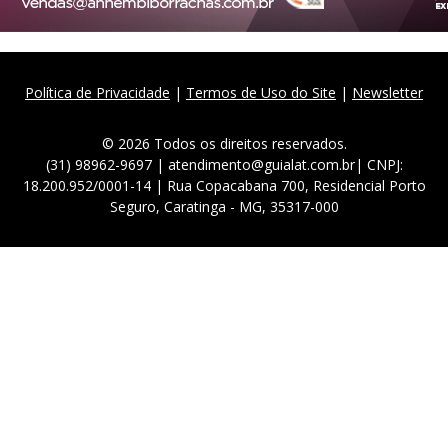
Política de Privacidade
|
Termos de Uso do Site
|
Newsletter
© 2026 Todos os direitos reservados.
(31) 98962-9697 | atendimento@guialat.com.br| CNPJ:
18.200.952/0001-14 | Rua Copacabana 700, Residencial Porto
Seguro, Caratinga - MG, 35317-000