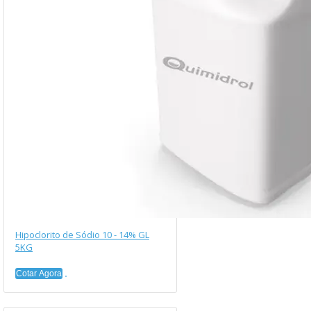
Hipoclorito de Sódio 10 - 14% GL
5KG
Cotar Agora