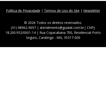
Política de Privacidade
|
Termos de Uso do Site
|
Newsletter
© 2026 Todos os direitos reservados.
(31) 98962-9697 | atendimento@guialat.com.br| CNPJ:
18.200.952/0001-14 | Rua Copacabana 700, Residencial Porto
Seguro, Caratinga - MG, 35317-000