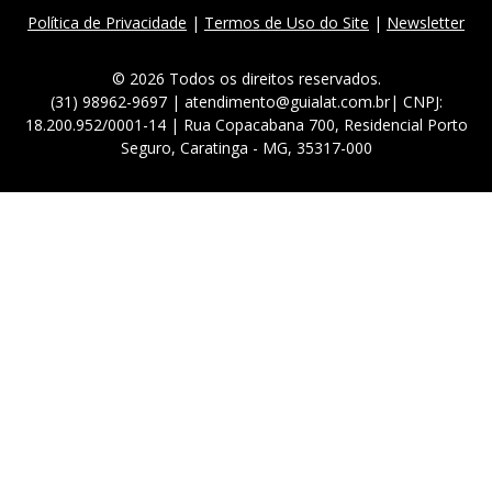
Política de Privacidade
|
Termos de Uso do Site
|
Newsletter
© 2026 Todos os direitos reservados.
(31) 98962-9697 | atendimento@guialat.com.br| CNPJ:
18.200.952/0001-14 | Rua Copacabana 700, Residencial Porto
Seguro, Caratinga - MG, 35317-000