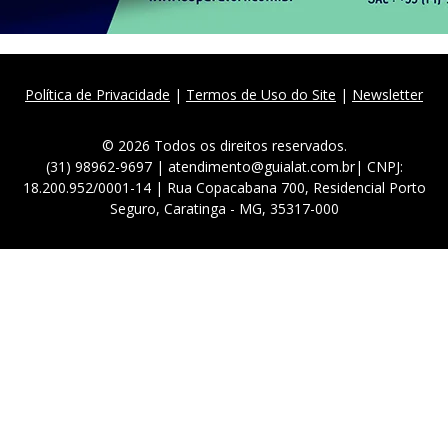
Política de Privacidade
|
Termos de Uso do Site
|
Newsletter
© 2026 Todos os direitos reservados.
(31) 98962-9697 | atendimento@guialat.com.br| CNPJ:
18.200.952/0001-14 | Rua Copacabana 700, Residencial Porto
Seguro, Caratinga - MG, 35317-000