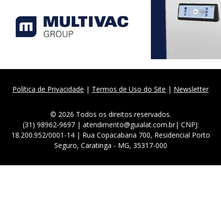
Política de Privacidade
|
Termos de Uso do Site
|
Newsletter
© 2026 Todos os direitos reservados.
(31) 98962-9697 | atendimento@guialat.com.br| CNPJ:
18.200.952/0001-14 | Rua Copacabana 700, Residencial Porto
Seguro, Caratinga - MG, 35317-000