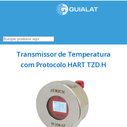
Transmissor de Temperatura
com Protocolo HART TZD.H