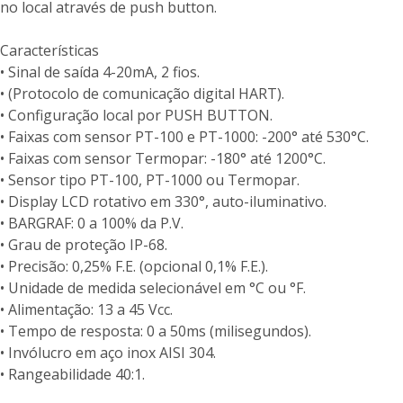
no local através de push button.
Características
• Sinal de saída 4-20mA, 2 fios.
• (Protocolo de comunicação digital HART).
• Configuração local por PUSH BUTTON.
• Faixas com sensor PT-100 e PT-1000: -200° até 530°C.
• Faixas com sensor Termopar: -180° até 1200°C.
• Sensor tipo PT-100, PT-1000 ou Termopar.
• Display LCD rotativo em 330°, auto-iluminativo.
• BARGRAF: 0 a 100% da P.V.
• Grau de proteção IP-68.
• Precisão: 0,25% F.E. (opcional 0,1% F.E.).
• Unidade de medida selecionável em °C ou °F.
• Alimentação: 13 a 45 Vcc.
• Tempo de resposta: 0 a 50ms (milisegundos).
• Invólucro em aço inox AISI 304.
• Rangeabilidade 40:1.