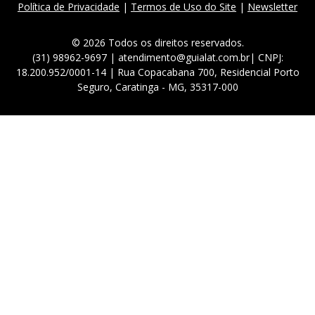
Política de Privacidade
|
Termos de Uso do Site
|
Newsletter
© 2026 Todos os direitos reservados.
(31) 98962-9697 | atendimento@guialat.com.br| CNPJ:
18.200.952/0001-14 | Rua Copacabana 700, Residencial Porto
Seguro, Caratinga - MG, 35317-000