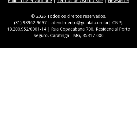
Política de Privacidade
|
Termos de Uso do Site
|
Newsletter
© 2026 Todos os direitos reservados.
(31) 98962-9697 | atendimento@guialat.com.br| CNPJ:
18.200.952/0001-14 | Rua Copacabana 700, Residencial Porto
Seguro, Caratinga - MG, 35317-000